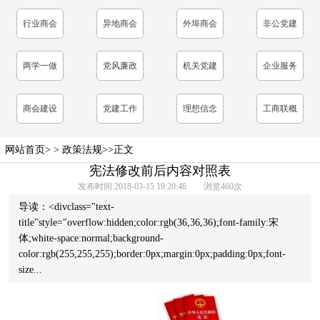
表
行业商会
异地商会
外埠商会
非公党建
工作
两学一做
党风廉政
机关党建
企业服务
学习教育
建设
商会建设
党建工作
理想信念
工商联概
教育
况
网站首页
> >
政策法规
>>正文
宪法修改前后内容对照表
发布时间:2018-03-15 19:20:46 浏览
460
次
导读：<divclass="text-
title"style="overflow:hidden;color:rgb(36,36,36);font-family:宋
体;white-space:normal;background-
color:rgb(255,255,255);border:0px;margin:0px;padding:0px;font-
size...