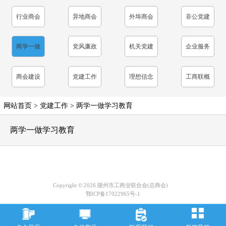
表
行业商会
异地商会
外埠商会
非公党建
工作
两学一做
党风廉政
机关党建
企业服务
学习教育
建设
商会建设
党建工作
理想信念
工商联概
教育
况
网站首页
>
党建工作
>
两学一做学习教育
两学一做学习教育
Copyright © 2026 随州市工商业联合会(总商会)
鄂ICP备17022965号-1