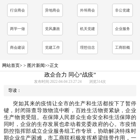
表
行业商会
异地商会
外埠商会
非公党建
工作
两学一做
党风廉政
机关党建
企业服务
学习教育
建设
商会建设
党建工作
理想信念
工商联概
教育
况
网站首页
> >
图片新闻
>>正文
政企合力 同心“战疫”
发布时间:2022-04-04 23:27:24 浏览
514
次
导读：
突如其来的疫情让全市的生产和生活都按下了暂停
键，封闭筛查导致物流中断，百姓生活物资紧缺，企业
生产物资受阻。在保障人民群众生命安全和生活保障的
同时，企业的生存发展也牵动着党委政府的心。市疫情
防控指挥部成立企业服务组工作专班，协助解决特殊时
期企业生产困难，市工商联积极发挥桥梁纽带作用，一