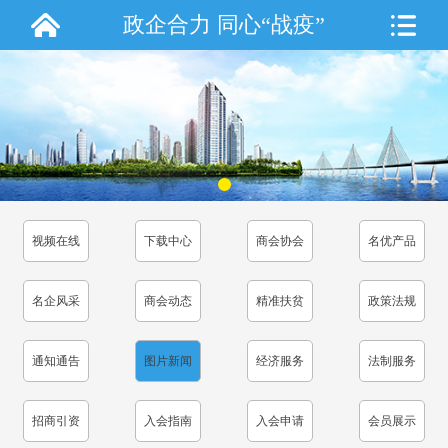
政企合力 同心“战疫”
视频在线
下载中心
商会协会
名优产品
名企风采
商会动态
精准扶贫
政策法规
通知通告
图片新闻
经济服务
法制服务
招商引资
入会指南
入会申请
会员展示