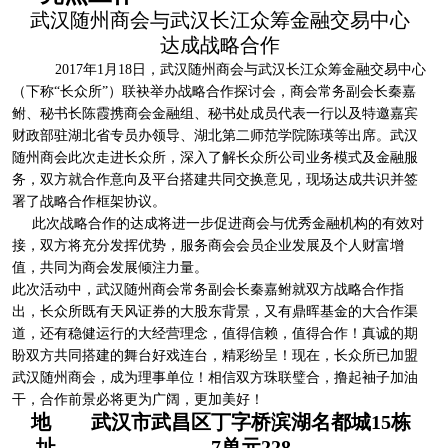
武汉随州商会与武汉长江众筹金融交易中心
达成战略合作
2017
年
1
月
18
日，武汉随州商会与武汉长江众筹金融交易中心
（下称“长众所”）联袂举办战略合作探讨会，商会常务副会长秦嘉
鲋、秘书长陈霞携商会金融组、秘书处成员代表一行以及特邀嘉宾
财政部驻湖北省专员办领导、湖北第二师范学院陈瑛等出席。武汉
随州商会此次走进长众所，深入了解长众所公司业务模式及金融服
务，双方就合作意向及平台搭建共同交换意见，现场达成共识并签
署了战略合作框架协议。
此次战略合作的达成将进一步促进商会与优秀金融机构的有效对
接，双方将充分发挥优势，服务商会会员企业发展及个人财富增
值，共同为商会发展倾注力量。
此次活动中，武汉随州商会常务副会长秦嘉鲋就双方战略合作指
出，长众所既有天风证券的大股东背景，又有鼎晖基金的大合作渠
道，还有稳健运行的大经营理念，值得信赖，值得合作！真诚的期
盼双方共同搭建的舞台好戏连台，精彩纷呈！现在，长众所已加盟
武汉随州商会，成为理事单位！相信双方珠联璧合，撸起袖子加油
干，合作前景必将更为广阔，更加美好！
地
武汉市武昌区丁字桥滨湖名都城15栋
址
7单元228