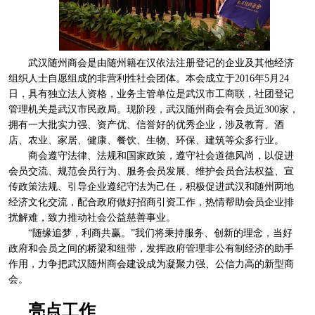
武汉随州商会是由随州籍在汉依法注册登记的企业及其他经济
组织人士自愿组成的非营利性社会团体。本会成立于
2016
年
5
月
24
日，具有独立法人资格，业务主管单位是武汉市工商联，社团登记
管理机关是武汉市民政局。现阶段，武汉随州商会有会员近
300
家，
拥有一大批实力强、资产优、信誉好的优秀企业，涉及教育、酒
店、农业、家居、健康、餐饮、生物、环保、建筑等众多行业。
商会遵守法律、法规和国家政策，遵守社会道德风尚，以促进
会员交流、规范会员行为、服务会员发展、维护会员合法权益、宣
传政策法规、引导企业遵纪守法为己任，积极促进武汉和随州两地
经济文化交流，配合政府做好招商引资工作，热情帮助会员企业排
扰解难，致力推动社会公益慈善事业。
“随缘追梦，利商共赢。”我们将秉持服务、创新的理念，当好
政府和会员之间的桥梁和纽带，发挥政府管理非公有制经济的助手
作用，力争把武汉随州商会建设成为凝聚力强、公信力高的新型商
会。
亮点工作